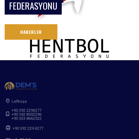
FEDERASYONU
HABERLER
Lefkoşa
+90 392 2296277
+90 542 8502296
+90 533 8662522
+90 392 229 6277