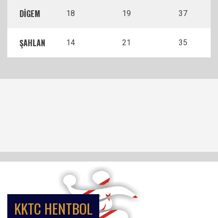
DİGEM
18
19
37
ŞAHLAN
14
21
35
KKTC HENTBOL