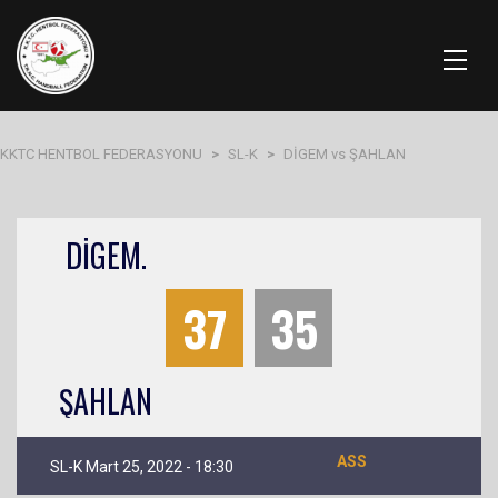
KKTC HENTBOL FEDERASYONU
>
SL-K
>
DİGEM vs ŞAHLAN
DİGEM.
37
35
ŞAHLAN
ASS
SL-K Mart 25, 2022 - 18:30