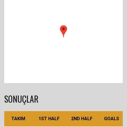
SONUÇLAR
TAKIM
1ST HALF
2ND HALF
GOALS