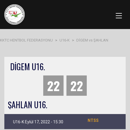
KKTC HENTBOL FEDERASYONU
>
U16-K
>
DİGEM vs ŞAHLAN
DİGEM U16.
22
22
ŞAHLAN U16.
NTSS
U16-K Eylül 17, 2022 - 15:30