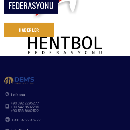
FEDERASYONU
HABERLER
Lefkoşa
+90 392 2296277
+90 542 8502296
+90 533 8662522
+90 392 229 6277