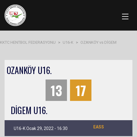
KKTC HENTBOL FEDERASYONU
>
U16-K
>
OZANKÖY vs DİGEM
OZANKÖY U16.
13
17
DİGEM U16.
EASS
U16-K Ocak 29, 2022 - 16:30