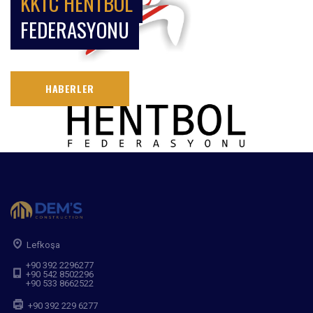
KKTC HENTBOL
FEDERASYONU
HABERLER
Lefkoşa
+90 392 2296277
+90 542 8502296
+90 533 8662522
+90 392 229 6277