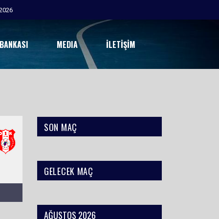
2026
 BANKASI
MEDIA
İLETIŞIM
SON MAÇ
GELECEK MAÇ
AĞUSTOS 2026