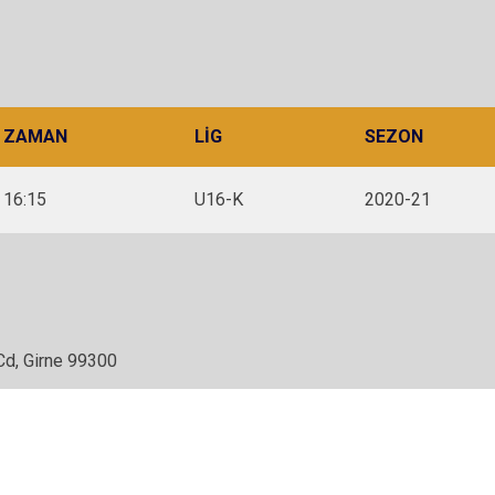
ZAMAN
LIG
SEZON
16:15
U16-K
2020-21
Cd, Girne 99300