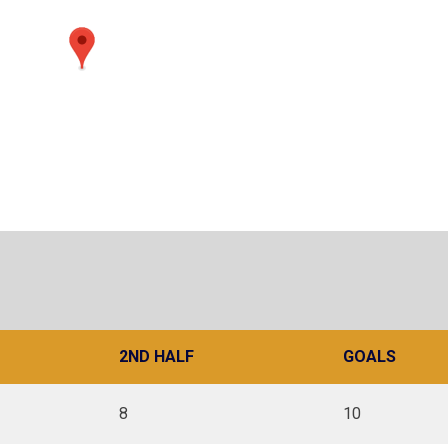
2ND HALF
GOALS
8
10