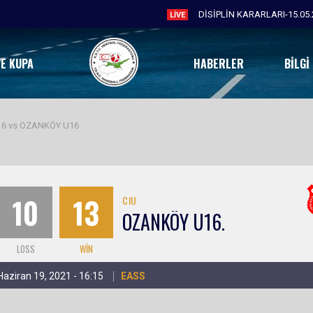
DİSİPLİN KARARLARI-15.05.
LIVE
VE KUPA
HABERLER
BILGI
6 vs OZANKÖY U16
10
13
CIU
OZANKÖY U16.
LOSS
WIN
Haziran 19, 2021 - 16:15
EASS