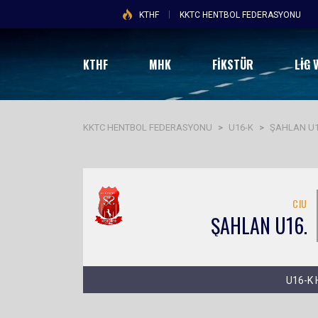
KTHF
KKTC HENTBOL FEDERASYONU
KTHF
MHK
FİKSTÜR
LIG 
KKTC HENTBOL FEDERASYONU
>
U16-K
>
ŞAHLAN U1
CIU
ŞAHLAN U16.
U16-K 