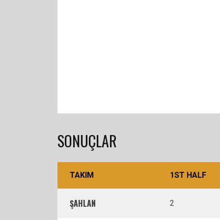
SONUÇLAR
TAKIM
1ST HALF
ŞAHLAN
2