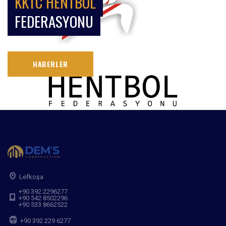
KKTC HENTBOL
FEDERASYONU
HABERLER
Lefkoşa
+90 392 2296277
+90 542 8502296
+90 533 8662522
+90 392 229 6277