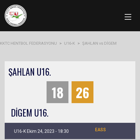
KKTC HENTBOL FEDERASYONU
>
U16-K
>
ŞAHLAN vs DİGEM
ŞAHLAN U16.
18
26
DİGEM U16.
EASS
U16-K Ekim 24, 2023 - 18:30