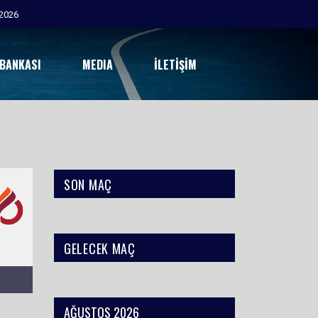
2026
 BANKASI
MEDIA
İLETIŞIM
SON MAÇ
GELECEK MAÇ
AĞUSTOS 2026