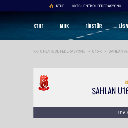
KTHF
KKTC HENTBOL FEDERASYONU
KTHF
MHK
FİKSTÜR
LIG 
KKTC HENTBOL FEDERASYONU
>
U16-K
>
ŞAHLAN vs
C
ŞAHLAN U16
U16-K