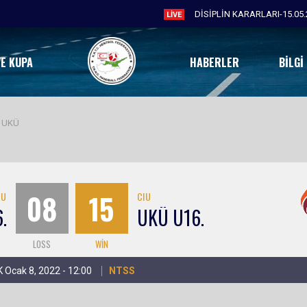
DİSİPLİN KARARLARI-15.05.
LIVE
VE KUPA
HABERLER
BILGI
 UKÜ
08
15
IU
CIU
.
UKÜ U16.
LOSS
WIN
 Ocak 8, 2022 - 12:00
NTSS