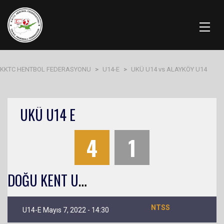
KKTC HENTBOL FEDERASYONU
>
U14-E
>
UKÜ U14 vs ALAYKÖY U14
UKÜ U14 E
4
1
D
OĞU KENT U14 E
NTSS
U14-E Mayıs 7, 2022 - 14:30