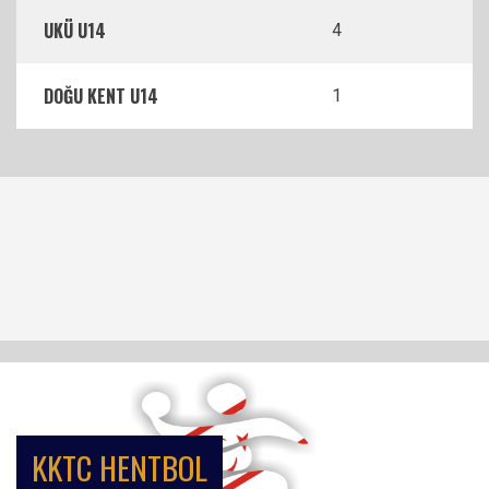
UKÜ U14
4
DOĞU KENT U14
1
KKTC HENTBOL