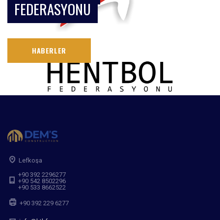
FEDERASYONU
HABERLER
Lefkoşa
+90 392 2296277
+90 542 8502296
+90 533 8662522
+90 392 229 6277