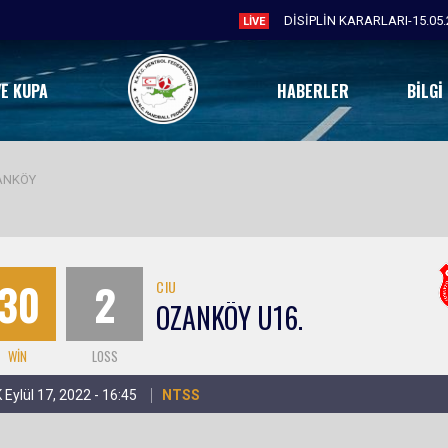
DİSİPLİN KARARLARI-15.05.
LIVE
VE KUPA
HABERLER
BILGI
ANKÖY
30
2
CIU
OZANKÖY U16.
WIN
LOSS
 Eylül 17, 2022 - 16:45
NTSS