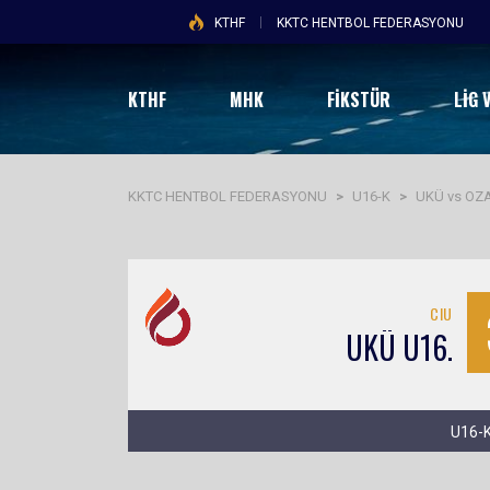
KTHF
KKTC HENTBOL FEDERASYONU
KTHF
MHK
FİKSTÜR
LIG 
KKTC HENTBOL FEDERASYONU
>
U16-K
>
UKÜ vs OZ
CIU
UKÜ U16.
U16-K