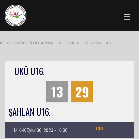
KKTC HENTBOL FEDERASYONU
>
U16-K
>
UKÜ vs ŞAHLAN
UKÜ U16.
13
29
ŞAHLAN U16.
CIU
U16-K Eylül 30, 2023 - 16:00