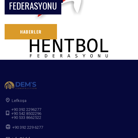
FEDERASYONU
HABERLER
Lefkoşa
+90 392 2296277
+90 542 8502296
+90 533 8662522
+90 392 229 6277