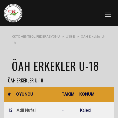
KKTC HENTBOL FEDERASYONU
>
U18-E
>
ÖAH Erkekler U-
18
ÖAH ERKEKLER U-18
ÖAH ERKEKLER U-18
#
OYUNCU
TAKIM
KONUM
12
Adil Nufal
-
Kaleci