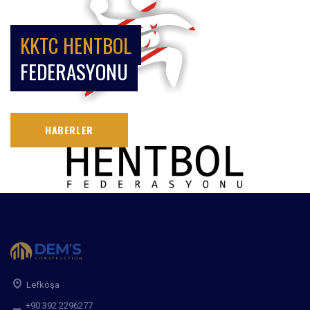
KKTC HENTBOL
FEDERASYONU
HABERLER
Lefkoşa
+90 392 2296277