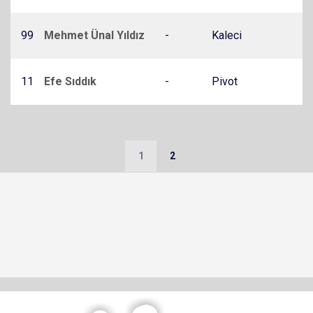
99
Mehmet Ünal Yıldız
-
Kaleci
11
Efe Sıddık
-
Pivot
1
2