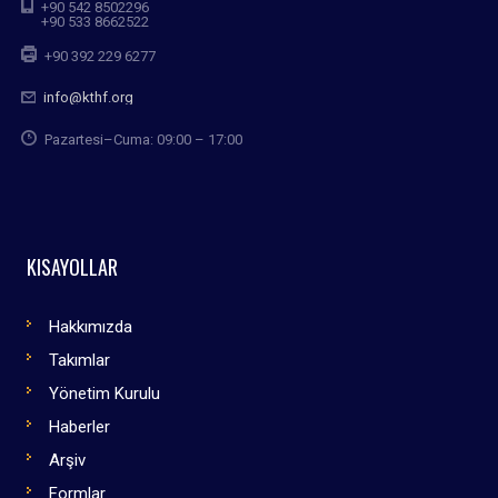
+90 542 8502296
+90 533 8662522
+90 392 229 6277
info@kthf.org
Pazartesi–Cuma: 09:00 – 17:00
KISAYOLLAR
Hakkımızda
Takımlar
Yönetim Kurulu
Haberler
Arşiv
Formlar