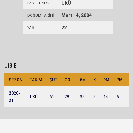
UKÜ
PAST TEAMS
Mart 14, 2004
DOĞUM TARIHI
22
YAŞ
U18-E
SEZON
TAKIM
ŞUT
GOL
6M
K
9M
7M
H
2020-
UKÜ
61
28
35
5
14
5
4
21