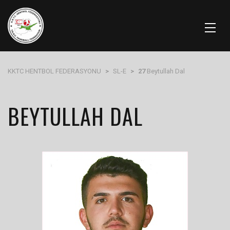
KKTC HENTBOL FEDERASYONU
>
SL-E
>
27
Beytullah Dal
BEYTULLAH DAL