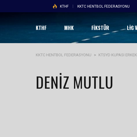
KTHF
KKTC HENTBOL FEDERASYONU
KTHF
MHK
FİKSTÜR
LIG 
KKTC HENTBOL FEDERASYONU
>
KTSYD KUPASI ERKE
DENIZ MUTLU