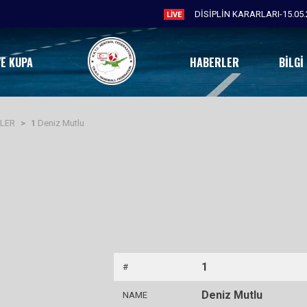
DİSİPLİN KARARLARI-15.05.
LIVE
VE KUPA
HABERLER
BILGI
KLER
>
1
Deniz Mutlu
1
#
Deniz Mutlu
NAME