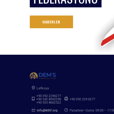
HABERLER
Lefkoşa
+90 392 2296277
+90 542 8502296
+90 392 229 6277
+90 533 8662522
info@kthf.org
Pazartesi–Cuma: 09:00 – 17:0