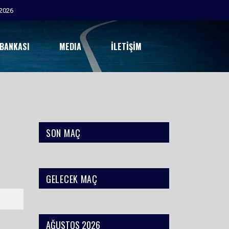
2026
 BANKASI
MEDIA
İLETIŞIM
SON MAÇ
GELECEK MAÇ
AĞUSTOS 2026