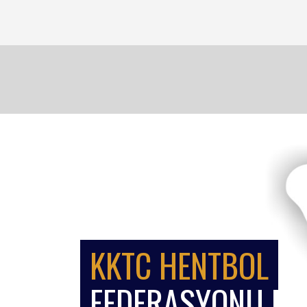
KKTC HENTBOL
FEDERASYONU