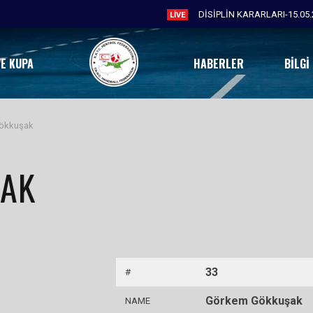
DİSİPLİN KARARLARI-15.05.
LIVE
VE KUPA
HABERLER
BILGI
ökkuşak
ŞAK
33
#
Görkem Gökkuşak
NAME