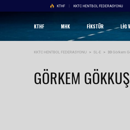
KTHF
KKTC HENTBOL FEDERASYONU
KTHF
MHK
FİKSTÜR
LIG 
KKTC HENTBOL FEDERASYONU
>
SL-E
>
33
Görkem G
GÖRKEM GÖKKU