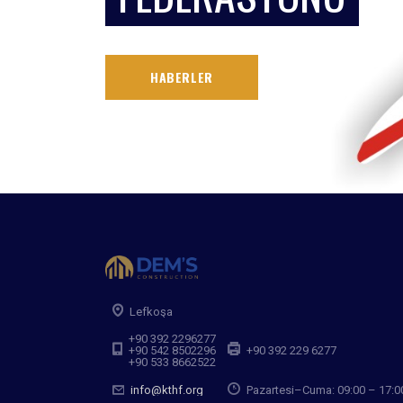
HABERLER
Lefkoşa
+90 392 2296277
+90 542 8502296
+90 392 229 6277
+90 533 8662522
info@kthf.org
Pazartesi–Cuma: 09:00 – 17:0