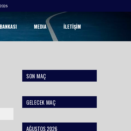
2026
 BANKASI
MEDIA
İLETIŞIM
SON MAÇ
GELECEK MAÇ
AĞUSTOS 2026