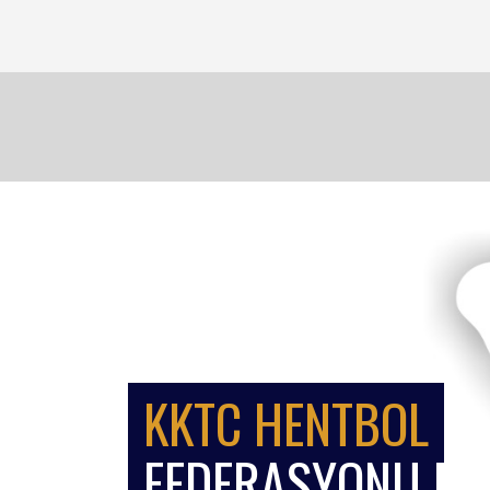
KKTC HENTBOL
FEDERASYONU