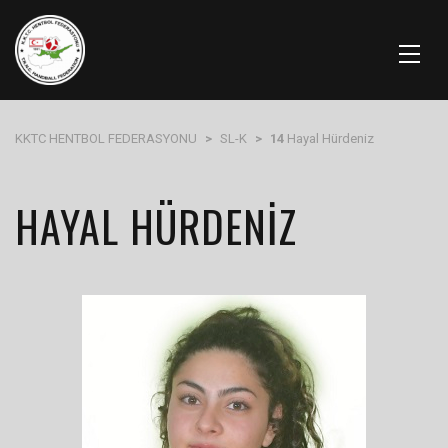
KKTC HENTBOL FEDERASYONU
>
SL-K
>
14
Hayal Hürdeniz
HAYAL HÜRDENIZ