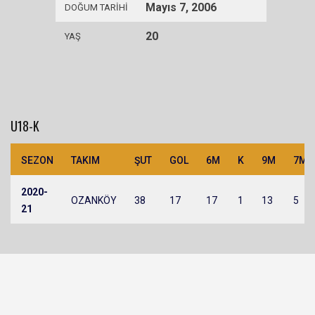
Mayıs 7, 2006
DOĞUM TARIHI
20
YAŞ
U18-K
SEZON
TAKIM
ŞUT
GOL
6M
K
9M
7M
2020-
OZANKÖY
38
17
17
1
13
5
21