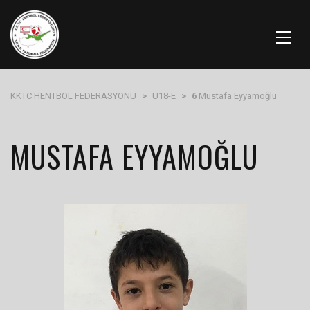
KKTC HENTBOL FEDERASYONU
>
U18-E
>
6
Mustafa Eyyamoğlu
MUSTAFA EYYAMOĞLU