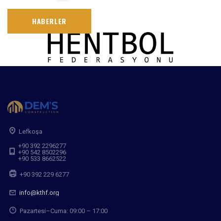
HABERLER
Lefkoşa
+90 392 2296277
+90 542 8502296
+90 533 8662522
+90 392 229 6277
info@kthf.org
Pazartesi–Cuma: 09:00 – 17:00