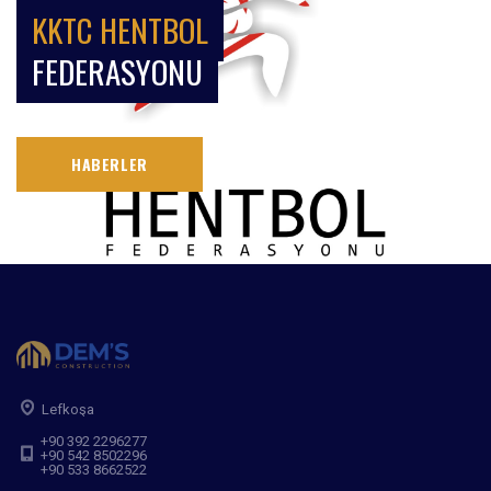
KKTC HENTBOL
FEDERASYONU
HABERLER
Lefkoşa
+90 392 2296277
+90 542 8502296
+90 533 8662522