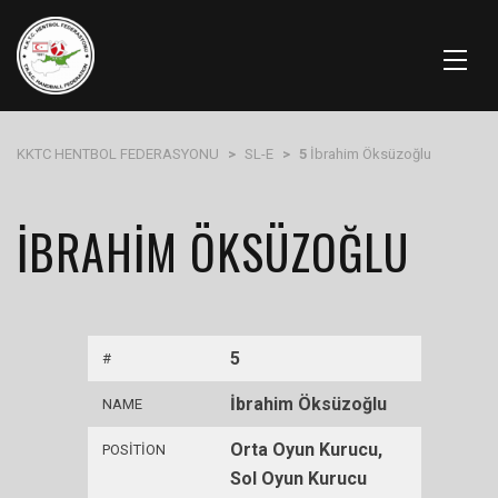
KKTC HENTBOL FEDERASYONU
>
SL-E
>
5
İbrahim Öksüzoğlu
İBRAHIM ÖKSÜZOĞLU
5
#
İbrahim Öksüzoğlu
NAME
Orta Oyun Kurucu,
POSITION
Sol Oyun Kurucu