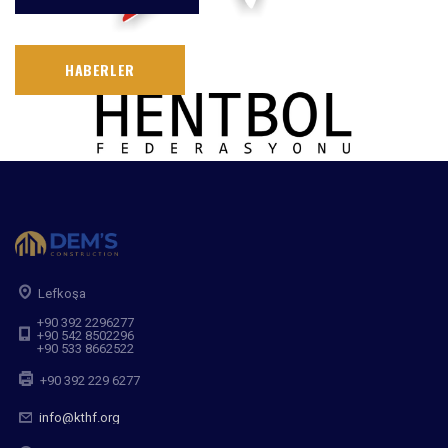
HABERLER
Lefkoşa
+90 392 2296277
+90 542 8502296
+90 533 8662522
+90 392 229 6277
info@kthf.org