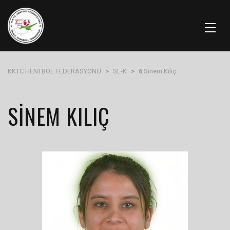
KKTC HENTBOL FEDERASYONU
>
SL-K
>
6
Sinem Kılıç
SINEM KILIÇ