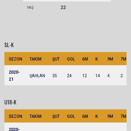
22
YAŞ
SL-K
SEZON
TAKIM
ŞUT
GOL
6M
K
9M
7M
2020-
ŞAHLAN
35
24
12
14
4
2
21
U18-K
SEZON
TAKIM
ŞUT
GOL
6M
K
9M
7M
2020-