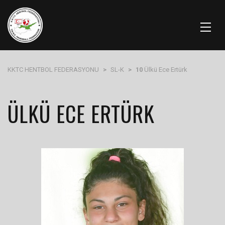
KKTC HENTBOL FEDERASYONU
>
SL-K
>
10
Ülkü Ece Ertürk
ÜLKÜ ECE ERTÜRK