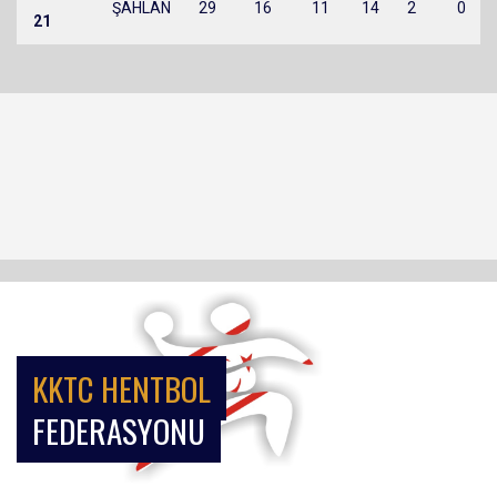
ŞAHLAN
29
16
11
14
2
0
21
KKTC HENTBOL
FEDERASYONU