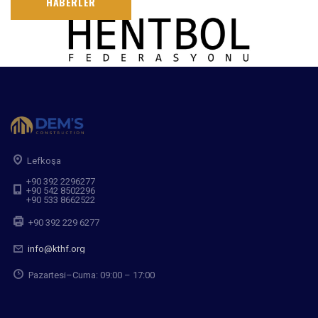
HABERLER
Lefkoşa
+90 392 2296277
+90 542 8502296
+90 533 8662522
+90 392 229 6277
info@kthf.org
Pazartesi–Cuma: 09:00 – 17:00