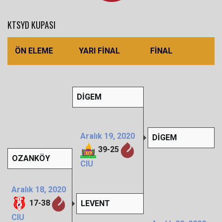
KTSYD KUPASI
ÖN ELEME
YARI FINAL
FINAL
DİGEM
Aralık 19, 2020
DİGEM
39
-
25
OZANKÖY
CIU
Aralık 18, 2020
17
-
38
LEVENT
CIU