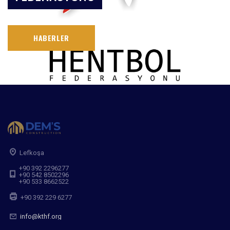
HABERLER
Lefkoşa
+90 392 2296277
+90 542 8502296
+90 533 8662522
+90 392 229 6277
info@kthf.org