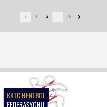
1
2
3
…
18
KKTC HENTBOL
FEDERASYONU