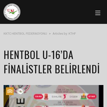
KKTC HENTBOL FEDERASYONU
>
Articles by: KTHF
HENTBOL U-16’DA
FINALISTLER BELIRLENDI