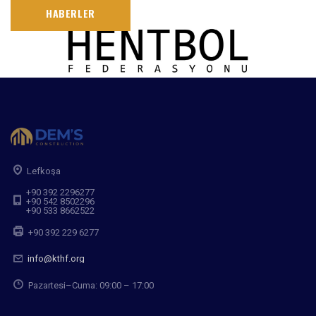
HABERLER
Lefkoşa
+90 392 2296277
+90 542 8502296
+90 533 8662522
+90 392 229 6277
info@kthf.org
Pazartesi–Cuma: 09:00 – 17:00