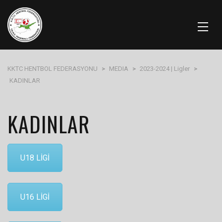
KKTC HENTBOL FEDERASYONU
>
MEDIA
>
2023-2024 | Ligler
>
KADINLAR
KADINLAR
U18 LİGİ
U16 LİGİ