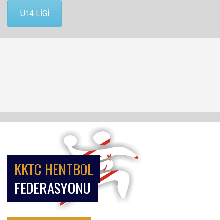
U14 LİGİ
KKTC HENTBOL
FEDERASYONU