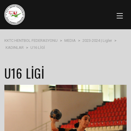
KKTC HENTBOL FEDERASYONU
>
MEDIA
>
2023-2024 | Ligler
>
KADINLAR
>
U16 LİGİ
U16 LİGİ