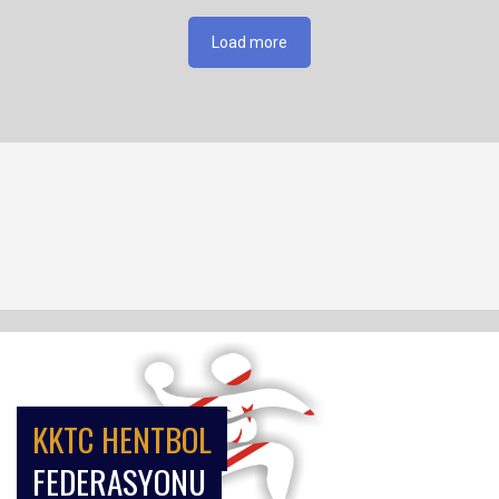
Load more
KKTC HENTBOL
FEDERASYONU