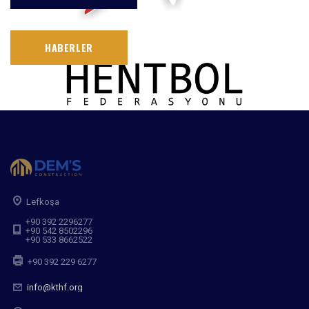
HABERLER
Lefkoşa
+90 392 2296277
+90 542 8502296
+90 533 8662522
+90 392 229 6277
info@kthf.org