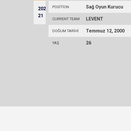
Sağ Oyun Kurucu
POSITION
2020-
LEVENT
43
17
5
5
30
2
1
21
LEVENT
CURRENT TEAM
Temmuz 12, 2000
DOĞUM TARIHI
26
YAŞ