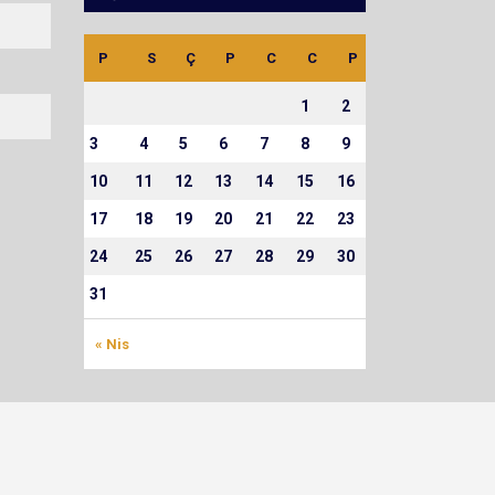
5
1
0
4
1
2
0
4
P
S
Ç
P
C
C
P
1
2
3
4
5
6
7
8
9
10
11
12
13
14
15
16
17
18
19
20
21
22
23
24
25
26
27
28
29
30
31
« Nis