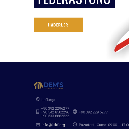
HABERLER
Lefkoşa
+90 392 2296277
+90 542 8502296
+90 392 229 6277
+90 533 8662522
info@kthf.org
Pazartesi–Cuma: 09:00 – 17:0