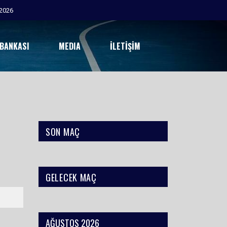
2026
 BANKASI
MEDIA
İLETIŞIM
SON MAÇ
GELECEK MAÇ
H
PH
HY
HF
AS
2’
SK
KK
OY
AĞUSTOS 2026