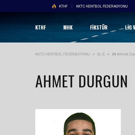
KTHF
KKTC HENTBOL FEDERASYONU
KTHF
MHK
FİKSTÜR
LIG 
KKTC HENTBOL FEDERASYONU
>
SL-E
>
34
Ahmet Du
AHMET DURGUN