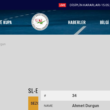
DİSİPLİN KARARLARI-15.05.
LIVE
VE KUPA
HABERLER
BILGI
rgun
SL-E
34
#
SEZON
TAKIM
ŞUT
GOL
6M
K
9M
7M
H
Ahmet Durgun
NAME