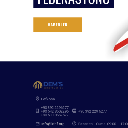
HABERLER
Lefkoşa
+90 392 2296277
+90 542 8502296
+90 392 229 6277
+90 533 8662522
info@kthf.org
Pazartesi–Cuma: 09:00 – 17:0