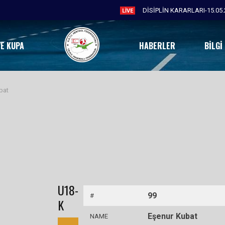
DİSİPLİN KARARLARI-15.05.
LIVE
VE KUPA
HABERLER
BILGI
bat
U18-
99
#
K
Eşenur Kubat
NAME