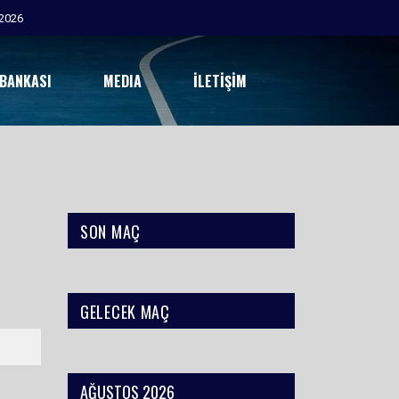
2026
 BANKASI
MEDIA
İLETIŞIM
SON MAÇ
GELECEK MAÇ
AĞUSTOS 2026