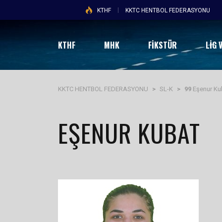
KTHF
KKTC HENTBOL FEDERASYONU
KTHF
MHK
FİKSTÜR
LIG 
KKTC HENTBOL FEDERASYONU
>
SL-K
>
99
Eşenur Ku
EŞENUR KUBAT