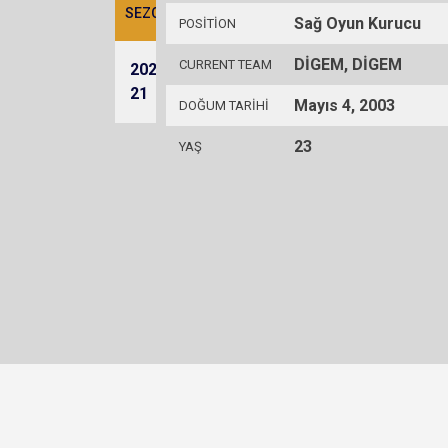
SEZON
TAKIM
ŞUT
GOL
6M
K
9M
7M
HH
Sağ Oyun Kurucu
POSITION
DİGEM, DİGEM
CURRENT TEAM
2020-
DİGEM
20
12
11
1
3
0
0
21
Mayıs 4, 2003
DOĞUM TARIHI
23
YAŞ