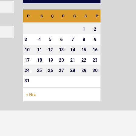
PH
HY
HF
AS
2’
SK
KK
OY
P
S
Ç
P
C
C
P
4
0
0
0
1
2
0
6
1
2
3
4
5
6
7
8
9
10
11
12
13
14
15
16
17
18
19
20
21
22
23
24
25
26
27
28
29
30
31
« Nis