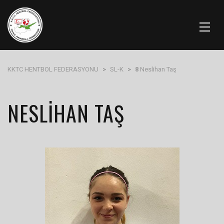
KKTC HENTBOL FEDERASYONU
>
SL-K
>
8
Neslihan Taş
NESLIHAN TAŞ