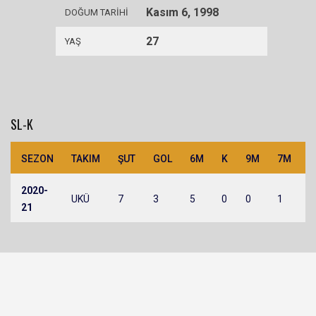
Kasım 6, 1998
DOĞUM TARIHI
27
YAŞ
SL-K
SEZON
TAKIM
ŞUT
GOL
6M
K
9M
7M
H
2020-
UKÜ
7
3
5
0
0
1
1
21