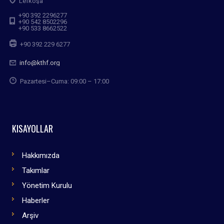
Lefkoşa
+90 392 2296277
+90 542 8502296
+90 533 8662522
+90 392 229 6277
info@kthf.org
Pazartesi–Cuma: 09:00 – 17:00
KISAYOLLAR
Hakkımızda
Takımlar
Yönetim Kurulu
Haberler
Arşiv