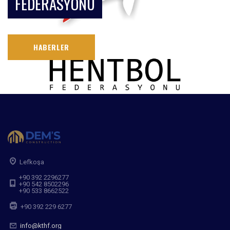
FEDERASYONU
HABERLER
Lefkoşa
+90 392 2296277
+90 542 8502296
+90 533 8662522
+90 392 229 6277
info@kthf.org