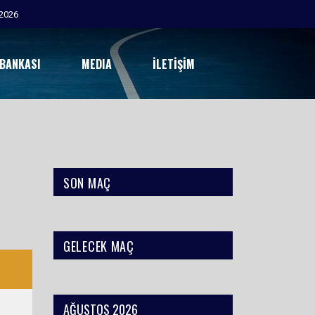
2026
 BANKASI
MEDIA
İLETIŞIM
SON MAÇ
GELECEK MAÇ
AĞUSTOS 2026