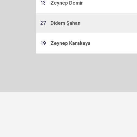
13
Zeynep Demir
27
Didem Şahan
19
Zeynep Karakaya