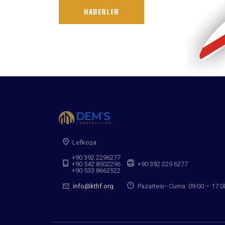
HABERLER
Lefkoşa
+90 392 2296277
+90 542 8502296
+90 392 229 6277
+90 533 8662522
info@kthf.org
Pazartesi–Cuma: 09:00 – 17:0