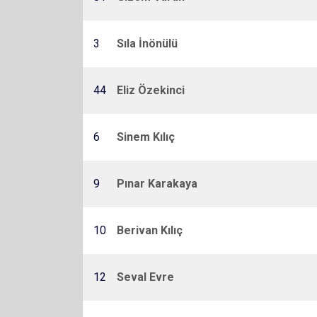
3
Sıla İnönülü
44
Eliz Özekinci
6
Sinem Kılıç
9
Pınar Karakaya
10
Berivan Kılıç
12
Seval Evre