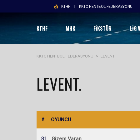
KTHF
KKTC HENTBOL FEDERASYONU
KTHF
MHK
FİKSTÜR
LIG 
KKTC HENTBOL FEDERASYONU
>
LEVENT.
LEVENT.
#
OYUNCU
81
Gizem Varan