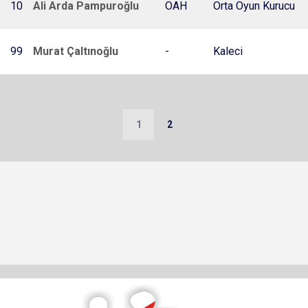
10
Ali Arda Pampuroğlu
ÖAH
Orta Oyun Kurucu
99
Murat Çaltınoğlu
-
Kaleci
1
2