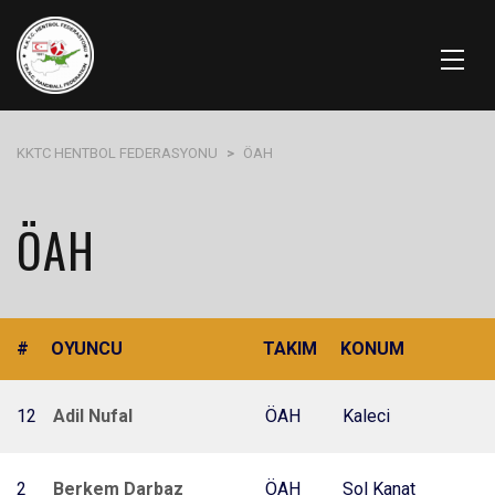
KKTC HENTBOL FEDERASYONU
>
ÖAH
ÖAH
#
OYUNCU
TAKIM
KONUM
12
Adil Nufal
ÖAH
Kaleci
2
Berkem Darbaz
ÖAH
Sol Kanat