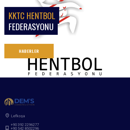
KKTC HENTBOL
FEDERASYONU
HABERLER
Lefkoşa
+90 392 2296277
+90 542 8502296