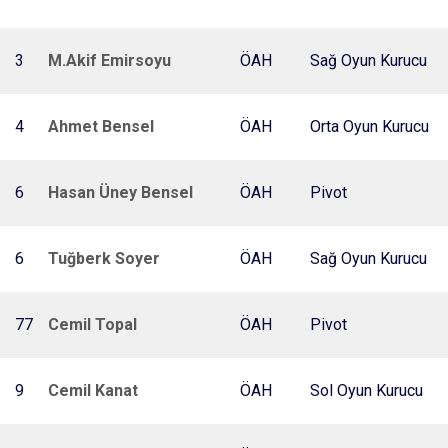
3
M.Akif Emirsoyu
ÖAH
Sağ Oyun Kurucu
4
Ahmet Bensel
ÖAH
Orta Oyun Kurucu
6
Hasan Üney Bensel
ÖAH
Pivot
6
Tuğberk Soyer
ÖAH
Sağ Oyun Kurucu
77
Cemil Topal
ÖAH
Pivot
9
Cemil Kanat
ÖAH
Sol Oyun Kurucu