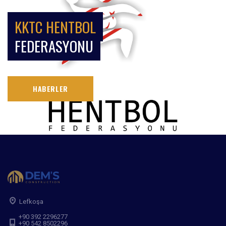
KKTC HENTBOL
FEDERASYONU
HABERLER
Lefkoşa
+90 392 2296277
+90 542 8502296