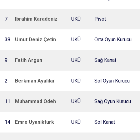
7
Ibrahim Karadeniz
UKÜ
Pivot
38
Umut Deniz Çetin
UKÜ
Orta Oyun Kurucu
9
Fatih Argun
UKÜ
Sağ Kanat
2
Berkman Ayalilar
UKÜ
Sol Oyun Kurucu
11
Muhammad Odeh
UKÜ
Sağ Oyun Kurucu
14
Emre Uyanikturk
UKÜ
Sol Kanat