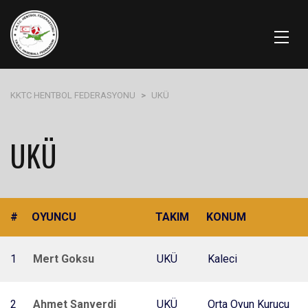
KKTC HENTBOL FEDERASYONU
>
UKÜ
UKÜ
#
OYUNCU
TAKIM
KONUM
1
Mert Goksu
UKÜ
Kaleci
2
Ahmet Sanverdi
UKÜ
Orta Oyun Kurucu