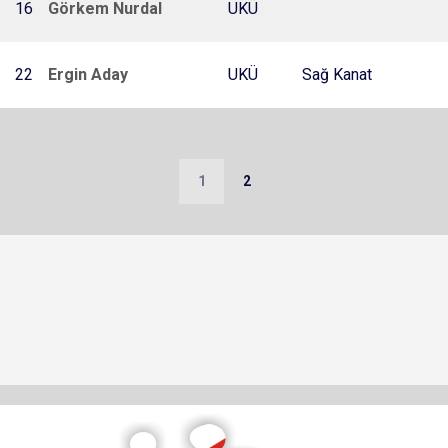
16
Görkem Nurdal
UKÜ
22
Ergin Aday
UKÜ
Sağ Kanat
1
2