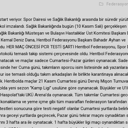
Federasyo
veriyor. Spor Dairesi ve Sağlık Bakanlığı arasında bir süredir yürü
okol imzalandı. Sağlık Bakanlığında bugün (10 Kasım Salı) gerçekleşen
Sağlık Bakanlığı Müsteşarı ve Bulaşıvı Hastalıklar Üst Komitesi Başkanı D
ı Kemal Deniz Dana, Hentbol Federasyonu Başkanı Bahadır Ayhan ve
lundu. HER MAÇ ÖNCESİ PCR TESTİ ŞARTI Hentbol Federasyonu, Spor D
otokolü temaslı takip sistemi çerçevesinde oldu. Hentbol Federasyon
r oynatacak ve maçlar sadece Cumartesi-Pazar günleri oynanacak. Sad
inde her Cuma günü, takımların sporcu isim listesinde adı yazanlar
ur ise temaslı olduğu takım arkadaşları ile birlikte karantinaya alınaca
k. Hentbolda maçlar 21 Kasım Cumartesi günü Derviş Mişon Turnuvas
 yeni sezon “Kamp Ligi” usulüne göre oynanacak. Büyükler ve U1
 Haspolat’taki UKÜ Arena’da oynanacak. Tüm takımlar Cumartesi gec
ın konaklama ve yeme içme gibi tüm masrafları federasyon tarafından
stleri sonucuna göre testi negatif olanlar Cumartesi yurtlarda belir
nra geceyi yurtlarda geçirecek, Pazar günü tekrar maçını oynadıktan 
nı 3 hafta ara ile oynatacak. 1 hafta büyükler ligi maçı oynandıktan 