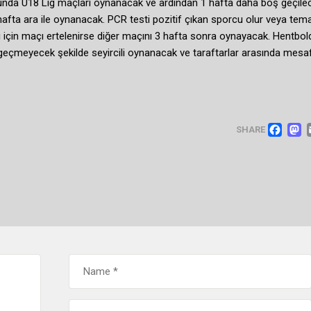
unda U18 Lig maçları oynanacak ve ardından 1 hafta daha boş geçile
afta ara ile oynanacak. PCR testi pozitif çıkan sporcu olur veya tema
ığı için maçı ertelenirse diğer maçını 3 hafta sonra oynayacak. Hentbol
 geçmeyecek şekilde seyircili oynanacak ve taraftarlar arasında mesa
FA
SHARE