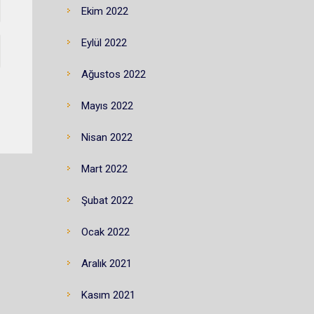
Ekim 2022
Eylül 2022
Ağustos 2022
Mayıs 2022
Nisan 2022
Mart 2022
Şubat 2022
Ocak 2022
Aralık 2021
Kasım 2021