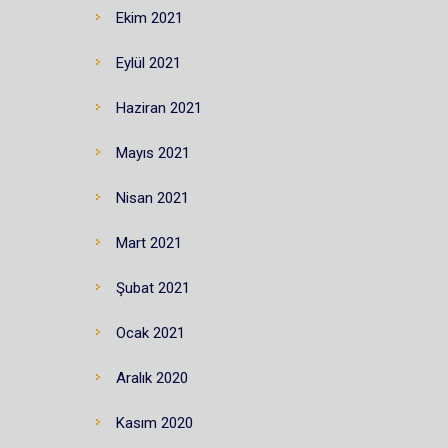
Ekim 2021
Eylül 2021
Haziran 2021
Mayıs 2021
Nisan 2021
Mart 2021
Şubat 2021
Ocak 2021
Aralık 2020
Kasım 2020