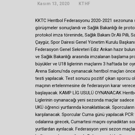
Kasım 13, 2020
KTHF
KKTC Hentbol Federasyonu 2020-2021 sezonuna start 
görüşmeler sonuçlandı ve Sağlık Bakanlığı ile prot
protokol imza töreninde, Sağlık Bakanı Dr.Ali Pilli, 
Çaygür, Spor Dairesi Genel Yönetim Kurulu Başkan
Federasyon Genel Sekreteri Ediz Arıkan hazır bu
ve Sağlık Bakanlığı arasında imzalanan başlama pr
büyükler ve U18 liglerinin maçlarını 3 haftada bi
Arena Salonu’nda oynanacak hentbol maçları önces
testi yapılacak. Test sonucu pozitif çıkan sporcu ol
maçının ertelenmesine de federasyon karar verece
başlayacak. KAMP LİG USULÜ OYNANACAK Hentbolda
Liglerinin oynanacağı yeni sezonda maçlar sadece
UKÜ öğrenci yurtlarında konaklatılacak. Sporcular
karşılanacak. Sporcular Cuma günü yapılacak PCR te
odalarına girecek, Cumartesi maçını oynadıktan so
yurtlardan ayrılacak. Federasyon yeni sezon maçları