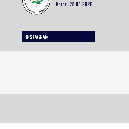
Kararı-28.04.2026
INSTAGRAM