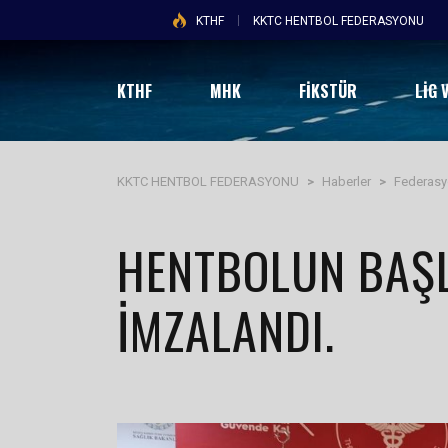
KTHF
KKTC HENTBOL FEDERASYONU
KTHF
MHK
FİKSTÜR
LIG 
KKTC HENTBOL FEDERASYONU
>
Haberler
>
Federas
HENTBOLUN BAŞ
İMZALANDI.