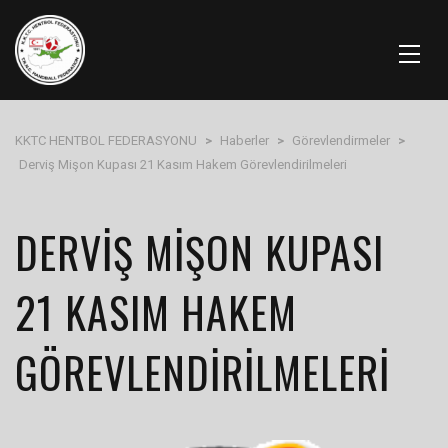
KKTC HENTBOL FEDERASYONU
>
Haberler
>
Görevlendirmeler
>
Derviş Mişon Kupası 21 Kasım Hakem Görevlendirilmeleri
DERVIŞ MIŞON KUPASI
21 KASIM HAKEM
GÖREVLENDIRILMELERI