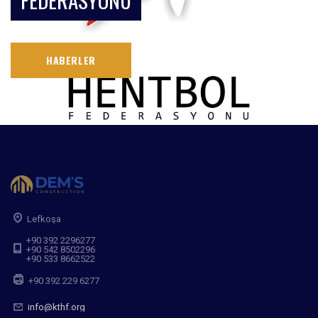
HABERLER
Lefkoşa
+90 392 2296277
+90 542 8502296
+90 533 8662522
+90 392 229 6277
info@kthf.org