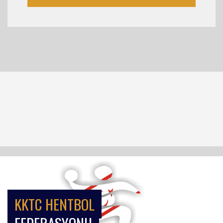
KKTC HENTBOL
FEDERASYONU