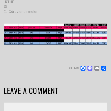
KTHF
Görevlendirmeler
FACEB
MAS
EM
SHARE
LEAVE A COMMENT