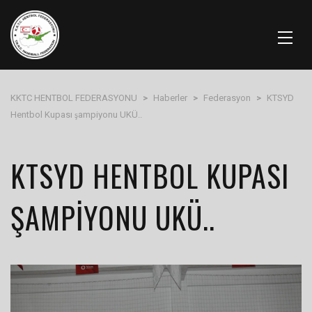
KKTC HENTBOL FEDERASYONU
>
Haberler
>
Federasyon
>
KTSYD
Hentbol Kupası şampiyonu UKÜ..
KTSYD HENTBOL KUPASI
ŞAMPIYONU UKÜ..