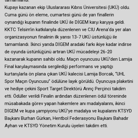
tamamlandı.
Kupayı kazanan ekip Uluslararası Kıbrıs Üniversitesi (UKÜ) oldu.
Cuma günü ön eleme, cumartesi günü de yarı finallerin
oynandığı kupanın finalinde UKÜ ile DİGEM karşı karşıya geldi.
KKTC Telsim’in katkılarıyla düzenlenen ve CIU Arena’da yer alan
organizasyonun finalinin ilk yarısı 13-7 UKÜ üstünlüğü ile
tamamlandı. İkinci yarıda DİGEM aradaki farkı ikiye kadar indirse
de oyunda üstünlüğünü artıran UKÜ mücadeleyi 26-20
kazanarak kupanın sahibi oldu. Maçın oyuncusu UKÜ’den Lamija
Final karşılaşmasında sergilediği performans ve yaptığı
kurtarışlarla ön plana çıkan UKÜ kalecisi Lamija Borcak, “UHL
Spor Maçın Oyuncusu” ödülüne layık görüldü. Oyuncuya plaketini
ve hediye çekini Sport Target Direktörü Arınç Perçinci takdim
etti. Ödüller verildi Finalin ardından düzenlenen ödül töreninde
müsabakada görev yapan hakemlere anı madalyalarını, ikinci
DİGEM ve kupa şampiyonu UKÜ’ye madalya ve kupalarını KTSYD
Başkanı Burhan Gürkan, Hentbol Federasyonu Başkanı Bahadır
Ayhan ve KTSYD Yönetim Kurulu üyeleri takdim etti.