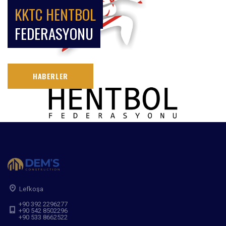
KKTC HENTBOL
FEDERASYONU
HABERLER
Lefkoşa
+90 392 2296277
+90 542 8502296
+90 533 8662522