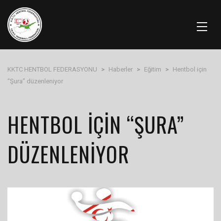
KKTC HENTBOL FEDERASYONU
>
Haberler
>
Eğitim
>
Hentbol için
“Şura” düzenleniyor
HENTBOL IÇIN “ŞURA”
DÜZENLENIYOR