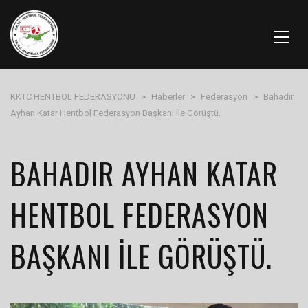
KKTC HENTBOL FEDERASYONU
>
Haberler
>
Federasyon
>
Bahadır
Ayhan Katar Hentbol Federasyon Başkanı ile Görüştü.
BAHADIR AYHAN KATAR
HENTBOL FEDERASYON
BAŞKANI ILE GÖRÜŞTÜ.