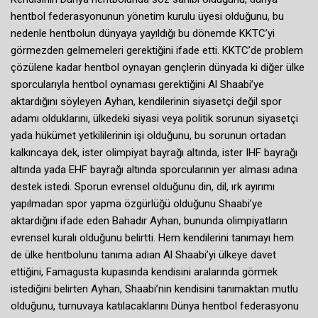
hentbol federasyonunun yönetim kurulu üyesi olduğunu, bu
nedenle hentbolun dünyaya yayıldığı bu dönemde KKTC’yi
görmezden gelmemeleri gerektiğini ifade etti. KKTC’de problem
çözülene kadar hentbol oynayan gençlerin dünyada ki diğer ülke
sporcularıyla hentbol oynaması gerektiğini Al Shaabi’ye
aktardığını söyleyen Ayhan, kendilerinin siyasetçi değil spor
adamı olduklarını, ülkedeki siyasi veya politik sorunun siyasetçi
yada hükümet yetkililerinin işi olduğunu, bu sorunun ortadan
kalkıncaya dek, ister olimpiyat bayrağı altında, ister IHF bayrağı
altında yada EHF bayrağı altında sporcularının yer alması adına
destek istedi. Sporun evrensel olduğunu din, dil, ırk ayırımı
yapılmadan spor yapma özgürlüğü olduğunu Shaabi’ye
aktardığını ifade eden Bahadır Ayhan, bununda olimpiyatların
evrensel kuralı olduğunu belirtti. Hem kendilerini tanımayı hem
de ülke hentbolunu tanıma adıan Al Shaabi’yi ülkeye davet
ettiğini, Famagusta kupasında kendisini aralarında görmek
istediğini belirten Ayhan, Shaabi’nin kendisini tanımaktan mutlu
olduğunu, turnuvaya katılacaklarını Dünya hentbol federasyonu