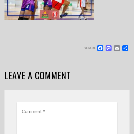
FACEB
MAS
EM
SHARE
LEAVE A COMMENT