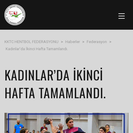
KKTC HENTBOL FEDERASYONU
>
Haberler
>
Federasyon
>
Kadınlar’da İkinci Hafta Tamamlandı.
KADINLAR’DA İKINCI
HAFTA TAMAMLANDI.