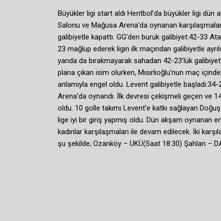
Büyükler ligi start aldı Hentbol’da büyükler ligi dün
Salonu ve Mağusa Arena’da oynanan karşılaşmalarla 
galibiyetle kapattı. GG’den buruk galibiyet:42-33
23 mağlup ederek ligin ilk maçından galibiyetle ayrı
yarıda da bırakmayarak sahadan 42-23’lük galibiyetle
plana çıkan isim olurken, Mısırlıoğlu’nun maç içinde
anlamıyla engel oldu. Levent galibiyetle başladı:3
Arena’da oynandı. İlk devresi çekişmeli geçen ve 1
oldu. 10 golle takımı Levent’e katkı sağlayan Doğu
lige iyi bir giriş yapmış oldu. Dün akşam oynanan e
kadınlar karşılaşmaları ile devam edilecek. İki k
şu şekilde; Ozanköy – UKÜ(Saat 18:30) Şahlan – D