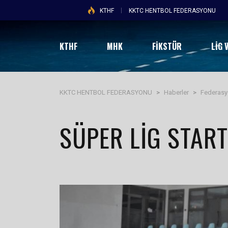
KTHF
KKTC HENTBOL FEDERASYONU
KTHF
MHK
FİKSTÜR
LIG 
KKTC HENTBOL FEDERASYONU
>
Haberler
>
Federas
SÜPER LIG START