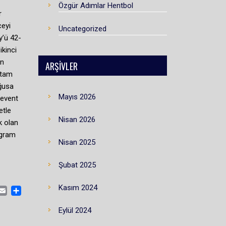
Özgür Adımlar Hentbol
r
ceyi
Uncategorized
y’ü 42-
ikinci
ön
ARŞIVLER
 tam
ağusa
Mayıs 2026
Levent
etle
Nisan 2026
k olan
ogram
Nisan 2025
Şubat 2025
Kasım 2024
CEBOOK
MASTODON
EMAIL
SHARE
Eylül 2024