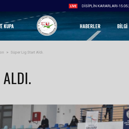
LIVE
VE KUPA
HABERLER
BILGI
yon
>
Süper Lig Start Aldı.
 ALDI.