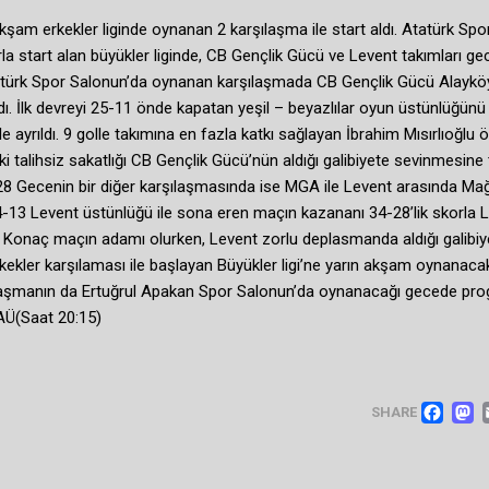
 akşam erkekler liginde oynanan 2 karşılaşma ile start aldı. Atatürk Spo
start alan büyükler liginde, CB Gençlik Gücü ve Levent takımları ge
 Atatürk Spor Salonun’da oynanan karşılaşmada CB Gençlik Gücü Alaykö
ldı. İlk devreyi 25-11 önde kapatan yeşil – beyazlılar oyun üstünlüğünü 
 ayrıldı. 9 golle takımına en fazla katkı sağlayan İbrahim Mısırlıoğlu 
ki talihsiz sakatlığı CB Gençlik Gücü’nün aldığı galibiyete sevinmesine
4-28 Gecenin bir diğer karşılaşmasında ise MGA ile Levent arasında M
4-13 Levent üstünlüğü ile sona eren maçın kazananı 34-28’lik skorla 
ş Konaç maçın adamı olurken, Levent zorlu deplasmanda aldığı galibiy
rkekler karşılaması ile başlayan Büyükler ligi’ne yarın akşam oynanaca
arşılaşmanın da Ertuğrul Apakan Spor Salonun’da oynanacağı gecede pr
AÜ(Saat 20:15)
FA
SHARE