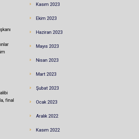
Kasım 2023
Ekim 2023
aşkanı
Haziran 2023
ınlar
Mayıs 2023
tüm
Nisan 2023
Mart 2023
Şubat 2023
libi
, final
Ocak 2023
Aralık 2022
Kasım 2022