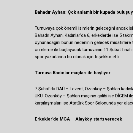
Bahadır Ayhan:
Çok anlamlı bir kupada buluşu
Turnuvaya çok önemli isimlerin geleceğini ancak isi
Bahadır Ayhan, Kadınlar’da 6, erkeklerde ise 5 takım
oynanacağını bunun nedeninin gelecek misafirlere t
ön eleme ile başlayacak turnuvanın 11 Şubat final
spor yazarlarına bu olanak için teşekkür etti.
Turnuva Kadınlar maçları ile başlıyor
7 Şubat’da DAÜ – Levent, Ozanköy – Şahlan kadınla
UKÜ, Ozanköy – Şahlan maçının galibi ise DİGEM ile
karşılaşmaları ise Atatürk Spor Salonunda yer alac
Erkekler’de MGA – Alayköy startı verecek