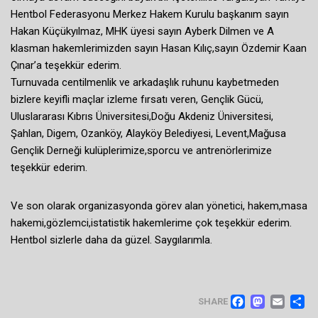
Hentbol Federasyonu Merkez Hakem Kurulu başkanım sayın
Hakan Küçükyılmaz, MHK üyesi sayın Ayberk Dilmen ve A
klasman hakemlerimizden sayın Hasan Kılıç,sayın Özdemir Kaan
Çınar’a teşekkür ederim.
Turnuvada centilmenlik ve arkadaşlık ruhunu kaybetmeden
bizlere keyifli maçlar izleme fırsatı veren, Gençlik Gücü,
Uluslararası Kıbrıs Üniversitesi,Doğu Akdeniz Üniversitesi,
Şahlan, Digem, Ozanköy, Alayköy Belediyesi, Levent,Mağusa
Gençlik Derneği kulüplerimize,sporcu ve antrenörlerimize
teşekkür ederim.
Ve son olarak organizasyonda görev alan yönetici, hakem,masa
hakemi,gözlemci,istatistik hakemlerime çok teşekkür ederim.
Hentbol sizlerle daha da güzel. Saygılarımla.
FACEB
MAS
EM
SHARE