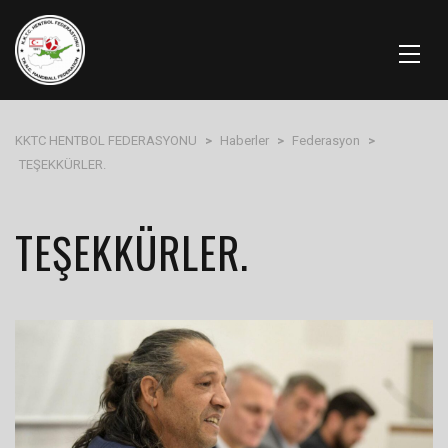
KKTC HENTBOL FEDERASYONU
>
Haberler
>
Federasyon
>
TEŞEKKÜRLER.
TEŞEKKÜRLER.