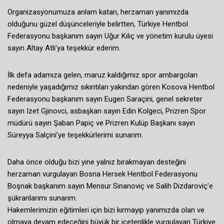
Organizasyonumuza anlam katan, herzaman yanımızda
olduğunu güzel düşünceleriyle belirtten, Türkiye Hentbol
Federasyonu başkanım sayın Uğur Kılıç ve yönetim kurulu üyesi
sayın Altay Atlı’ya teşekkür ederim.
İlk defa adamıza gelen, maruz kaldığımız spor ambargoları
nedeniyle yaşadığımız sıkıntıları yakından gören Kosova Hentbol
Federasyonu başkanım sayın Eugen Saraçini, genel sekreter
sayın Izet Gjinovci, asbaşkan sayın Edin Kolgeci, Prizren Spor
müdürü sayın Şaban Papiç ve Prizren Kulüp Başkanı sayın
Süreyya Salçini’ye teşekkürlerimi sunarım.
Daha önce olduğu bizi yine yalnız bırakmayan desteğini
herzaman vurgulayan Bosna Hersek Hentbol Federasyonu
Boşnak başkanım sayın Mensur Sinanoviç ve Salih Dizdaroviç’e
şükranlarımı sunarım.
Hakemlerimizin eğitimleri için bizi kırmayıp yanımızda olan ve
olmaya devam edeceğini büyük bir içetenlikle vurgulayan Türkiye