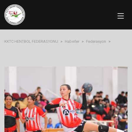
KKTC HENTBOL FEDERASYONU
>
Haberler
>
Federasyon
>