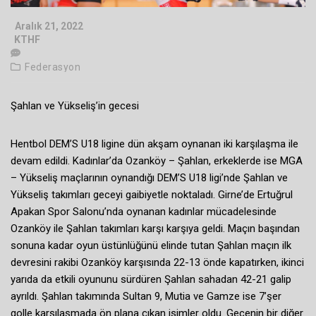
Aralık 21, 2022
KTHF
Federasyon
Şahlan ve Yükseliş’in gecesi
Hentbol DEM’S U18 ligine dün akşam oynanan iki karşılaşma ile
devam edildi. Kadınlar’da Ozanköy – Şahlan, erkeklerde ise MGA
– Yükseliş maçlarının oynandığı DEM’S U18 ligi’nde Şahlan ve
Yükseliş takımları geceyi gaibiyetle noktaladı. Girne’de Ertuğrul
Apakan Spor Salonu’nda oynanan kadınlar mücadelesinde
Ozanköy ile Şahlan takımları karşı karşıya geldi. Maçın başından
sonuna kadar oyun üstünlüğünü elinde tutan Şahlan maçın ilk
devresini rakibi Ozanköy karşısında 22-13 önde kapatırken, ikinci
yarıda da etkili oyununu sürdüren Şahlan sahadan 42-21 galip
ayrıldı. Şahlan takımında Sultan 9, Mutia ve Gamze ise 7’şer
golle karşılaşmada ön plana çıkan isimler oldu. Gecenin bir diğer