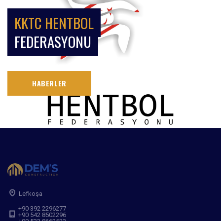
KKTC HENTBOL
FEDERASYONU
HABERLER
Lefkoşa
+90 392 2296277
+90 542 8502296