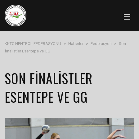
KKTC HENTBOL FEDERASYONU
>
Haberler
>
Federasyon
>
Son
finalistler Esentepe ve GG
SON FINALISTLER
ESENTEPE VE GG