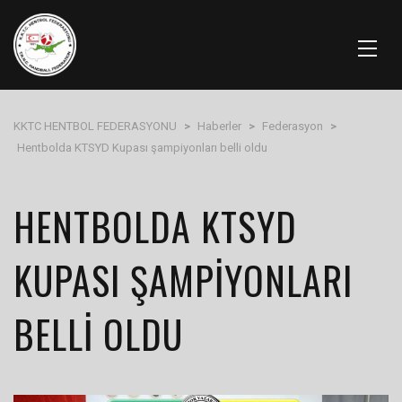
KKTC HENTBOL FEDERASYONU
>
Haberler
>
Federasyon
>
Hentbolda KTSYD Kupası şampiyonları belli oldu
HENTBOLDA KTSYD
KUPASI ŞAMPIYONLARI
BELLI OLDU