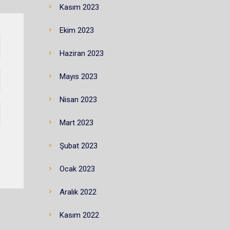
Kasım 2023
Ekim 2023
Haziran 2023
Mayıs 2023
Nisan 2023
Mart 2023
Şubat 2023
Ocak 2023
Aralık 2022
Kasım 2022