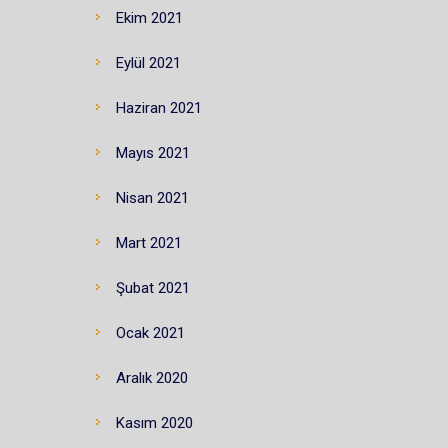
Ekim 2021
Eylül 2021
Haziran 2021
Mayıs 2021
Nisan 2021
Mart 2021
Şubat 2021
Ocak 2021
Aralık 2020
Kasım 2020