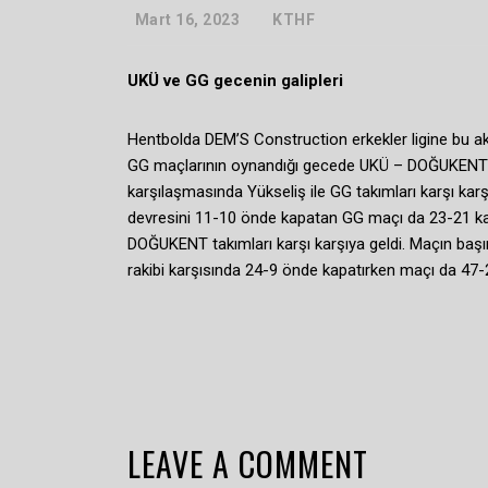
Mart 16, 2023
KTHF
UKÜ ve GG gecenin galipleri
Hentbolda DEM’S Construction erkekler ligine bu a
GG maçlarının oynandığı gecede UKÜ – DOĞUKENT’i,
karşılaşmasında Yükseliş ile GG takımları karşı ka
devresini 11-10 önde kapatan GG maçı da 23-21 kaz
DOĞUKENT takımları karşı karşıya geldi. Maçın baş
rakibi karşısında 24-9 önde kapatırken maçı da 47-20
LEAVE A COMMENT