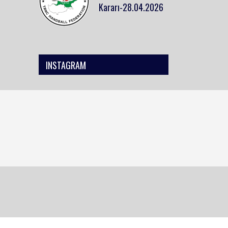
Kararı-28.04.2026
INSTAGRAM