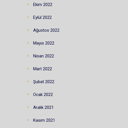
Ekim 2022
Eylül 2022
Ağustos 2022
Mayıs 2022
Nisan 2022
Mart 2022
Şubat 2022
Ocak 2022
Aralık 2021
Kasım 2021