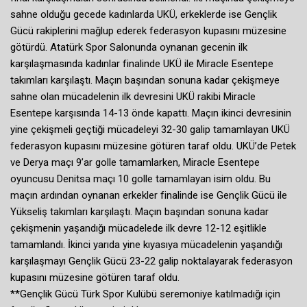
sahne olduğu gecede kadınlarda UKÜ, erkeklerde ise Gençlik
Gücü rakiplerini mağlup ederek federasyon kupasını müzesine
götürdü. Atatürk Spor Salonunda oynanan gecenin ilk
karşılaşmasında kadınlar finalinde UKÜ ile Miracle Esentepe
takımları karşılaştı. Maçın başından sonuna kadar çekişmeye
sahne olan mücadelenin ilk devresini UKÜ rakibi Miracle
Esentepe karşısında 14-13 önde kapattı. Maçın ikinci devresinin
yine çekişmeli geçtiği mücadeleyi 32-30 galip tamamlayan UKÜ
federasyon kupasını müzesine götüren taraf oldu. UKÜ’de Petek
ve Derya maçı 9’ar golle tamamlarken, Miracle Esentepe
oyuncusu Denitsa maçı 10 golle tamamlayan isim oldu. Bu
maçın ardından oynanan erkekler finalinde ise Gençlik Gücü ile
Yükseliş takımları karşılaştı. Maçın başından sonuna kadar
çekişmenin yaşandığı mücadelede ilk devre 12-12 eşitlikle
tamamlandı. İkinci yarıda yine kıyasıya mücadelenin yaşandığı
karşılaşmayı Gençlik Gücü 23-22 galip noktalayarak federasyon
kupasını müzesine götüren taraf oldu.
**Gençlik Gücü Türk Spor Kulübü seremoniye katılmadığı için