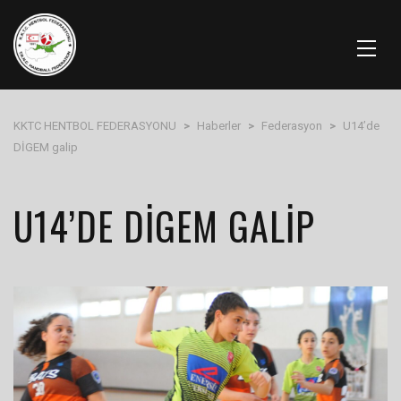
KKTC HENTBOL FEDERASYONU
>
Haberler
>
Federasyon
>
U14’de
DİGEM galip
U14’DE DİGEM GALIP