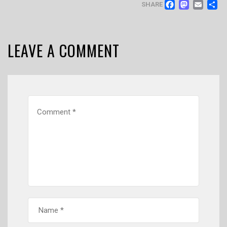
FACEB
MAS
EM
SHARE
LEAVE A COMMENT