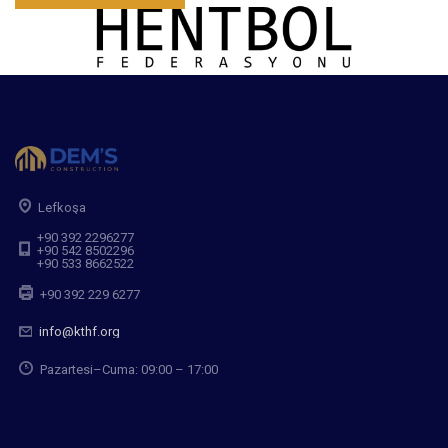
Lefkoşa
+90 392 2296277
+90 542 8502296
+90 533 8662522
+90 392 229 6277
info@kthf.org
Pazartesi–Cuma: 09:00 – 17:00