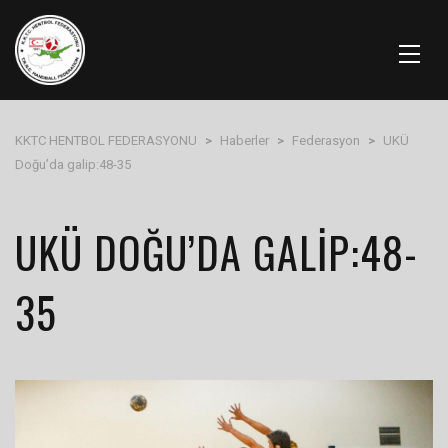
KKTC HENTBOL FEDERASYONU
>
Haberler
>
Federasyon
>
UKÜ
Doğu’da galip:48-35
UKÜ DOĞU’DA GALIP:48-
35