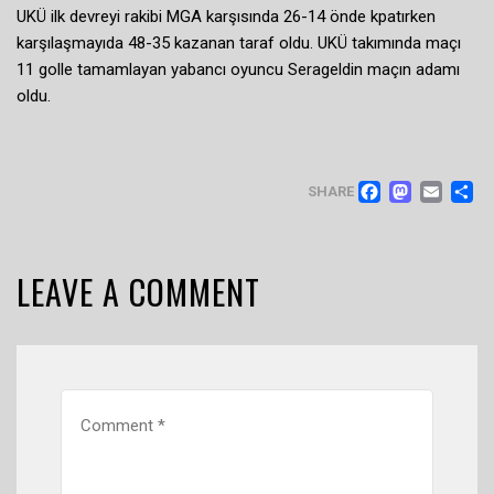
UKÜ ilk devreyi rakibi MGA karşısında 26-14 önde kpatırken
karşılaşmayıda 48-35 kazanan taraf oldu. UKÜ takımında maçı
11 golle tamamlayan yabancı oyuncu Serageldin maçın adamı
oldu.
FACEB
MAS
EM
SHARE
LEAVE A COMMENT