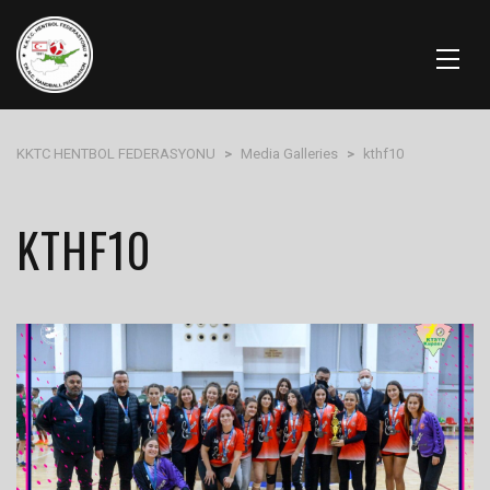
KKTC HENTBOL FEDERASYONU
>
Media Galleries
>
kthf10
KTHF10