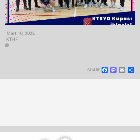
Mart 10, 2022
KTHF
FACEB
MAS
EM
SHARE