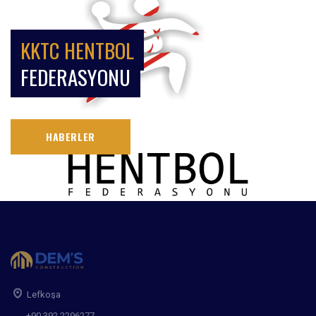
KKTC HENTBOL
FEDERASYONU
HABERLER
Lefkoşa
+90 392 2296277