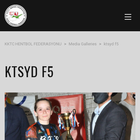
KKTC HENTBOL FEDERASYONU
>
Media Galleries
>
ktsyd f5
KTSYD F5