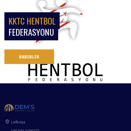
KKTC HENTBOL
FEDERASYONU
HABERLER
Lefkoşa
+90 392 2296277