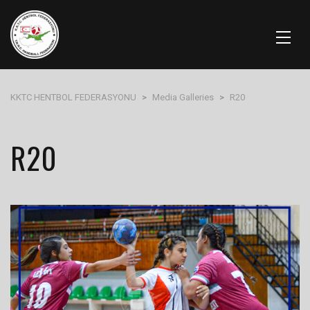
KKTC HENTBOL FEDERASYONU
>
Media Galleries
>
R20
R20