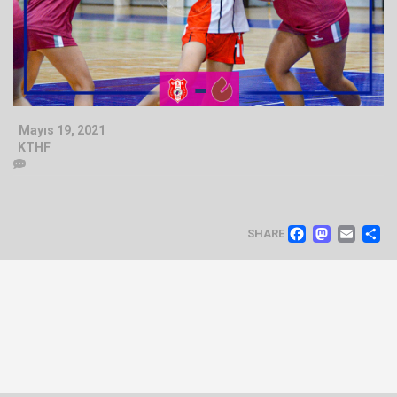
Mayıs 19, 2021
KTHF
FACEB
MAS
EM
SHARE